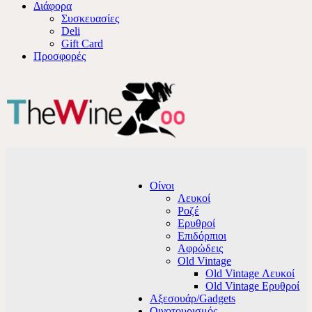
Διάφορα
Συσκευασίες
Deli
Gift Card
Προσφορές
Οίνοι
Λευκοί
Ροζέ
Ερυθροί
Επιδόρπιοι
Αφρώδεις
Old Vintage
Old Vintage Λευκοί
Old Vintage Ερυθροί
Αξεσουάρ/Gadgets
Οινοτουρισμός