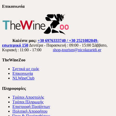
Επικοινωνία
Καλέστε μας:
+30 6976333740 / +30 2521082049-
εσωτερικό 150
Δευτέρα - Παρασκευή : 09:00 - 15:00 Σάββατο,
Κυριακή : 11:00 - 17:00
shop-tourism@nicolazaridi.gr
TheWineZoo
Σχετικά με εμάς
Επικοινωνία
NLWineClub
Πληροφορίες
Τρόποι Αποστολής
Τρόποι Πληρωμής
Επιστροφή Προϊόντων
Πολιτική Απορρήτου
Όροι & Προϋποθέσεις