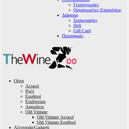
Γευσιγνωσίες
Οργανωμένες Επισκέψεις
Διάφορα
Συσκευασίες
Deli
Gift Card
Προσφορές
Οίνοι
Λευκοί
Ροζέ
Ερυθροί
Επιδόρπιοι
Αφρώδεις
Old Vintage
Old Vintage Λευκοί
Old Vintage Ερυθροί
Αξεσουάρ/Gadgets