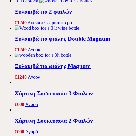
Out of stock
Ξυλοκιβώτιο 2 φιαλών
€
12
40
Διαβάστε περισσότερα
Ξυλοκιβώτιο φιάλης Double Magnum
€
12
40
Αγορά
Ξυλοκιβώτιο φιάλης Magnum
€
12
40
Αγορά
Χάρτινη Συσκευασία 3 Φιαλών
€
0
00
Αγορά
Χάρτινη Συσκευασία 2 Φιαλών
€
0
00
Αγορά