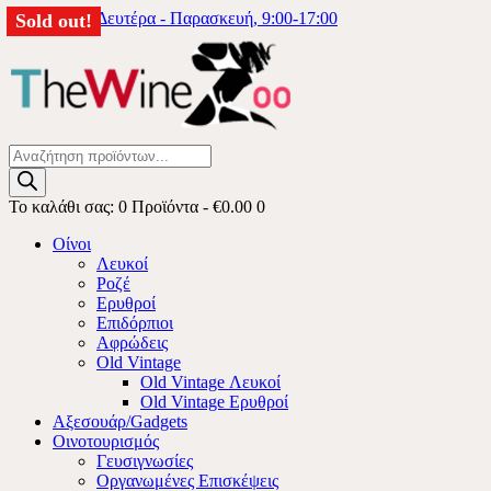
6976333740
Δευτέρα - Παρασκευή, 9:00-17:00
Sold out!
Sold out!
Products
search
Το καλάθι σας:
0 Προϊόντα
-
€0.00
0
Οίνοι
Λευκοί
Ροζέ
Ερυθροί
Επιδόρπιοι
Αφρώδεις
Old Vintage
Old Vintage Λευκοί
Old Vintage Ερυθροί
Αξεσουάρ/Gadgets
Οινοτουρισμός
Γευσιγνωσίες
Οργανωμένες Επισκέψεις