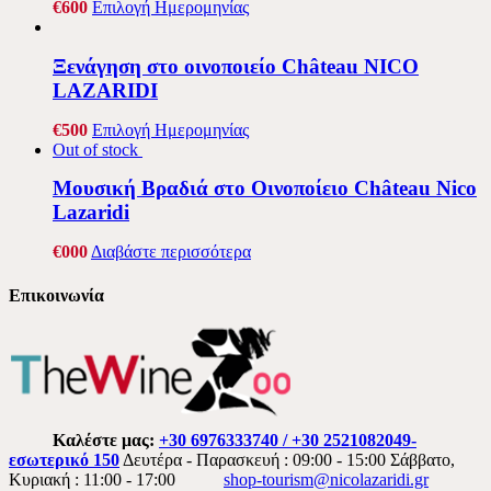
€
6
00
Επιλογή Ημερομηνίας
Ξενάγηση στο οινοποιείο Château NICO
LAZARIDI
€
5
00
Επιλογή Ημερομηνίας
Out of stock
Μουσική Βραδιά στο Οινοποίειο Château Nico
Lazaridi
€
0
00
Διαβάστε περισσότερα
Επικοινωνία
Καλέστε μας:
+30 6976333740 / +30 2521082049-
εσωτερικό 150
Δευτέρα - Παρασκευή : 09:00 - 15:00 Σάββατο,
Κυριακή : 11:00 - 17:00
shop-tourism@nicolazaridi.gr