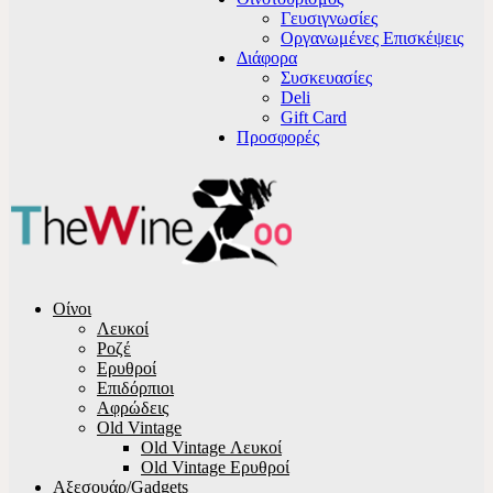
Γευσιγνωσίες
Οργανωμένες Επισκέψεις
Διάφορα
Συσκευασίες
Deli
Gift Card
Προσφορές
Οίνοι
Λευκοί
Ροζέ
Ερυθροί
Επιδόρπιοι
Αφρώδεις
Old Vintage
Old Vintage Λευκοί
Old Vintage Ερυθροί
Αξεσουάρ/Gadgets