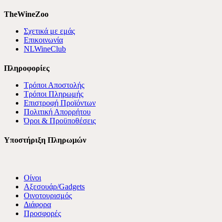
TheWineZoo
Σχετικά με εμάς
Επικοινωνία
NLWineClub
Πληροφορίες
Τρόποι Αποστολής
Τρόποι Πληρωμής
Επιστροφή Προϊόντων
Πολιτική Απορρήτου
Όροι & Προϋποθέσεις
Υποστήριξη Πληρωμών
Οίνοι
Αξεσουάρ/Gadgets
Οινοτουρισμός
Διάφορα
Προσφορές