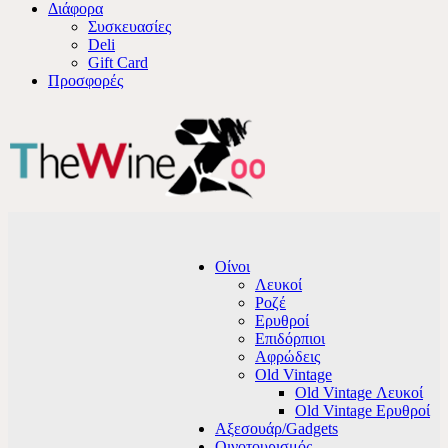
Διάφορα
Συσκευασίες
Deli
Gift Card
Προσφορές
Οίνοι
Λευκοί
Ροζέ
Ερυθροί
Επιδόρπιοι
Αφρώδεις
Old Vintage
Old Vintage Λευκοί
Old Vintage Ερυθροί
Αξεσουάρ/Gadgets
Οινοτουρισμός