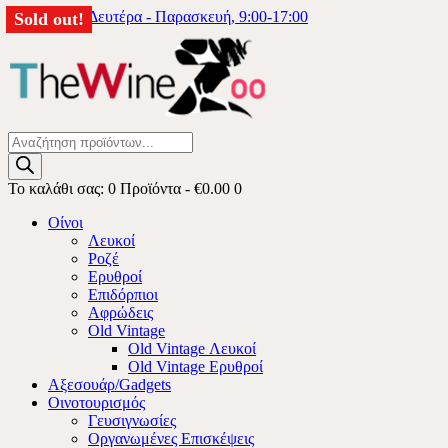
6976333740
Δευτέρα - Παρασκευή, 9:00-17:00
Sold out!
Sold out!
Products
search
Το καλάθι σας:
0 Προϊόντα
-
€0.00
0
Οίνοι
Λευκοί
Ροζέ
Ερυθροί
Επιδόρπιοι
Αφρώδεις
Old Vintage
Old Vintage Λευκοί
Old Vintage Ερυθροί
Αξεσουάρ/Gadgets
Οινοτουρισμός
Γευσιγνωσίες
Οργανωμένες Επισκέψεις