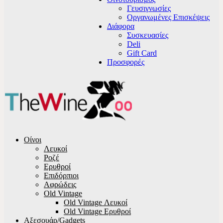
Γευσιγνωσίες
Οργανωμένες Επισκέψεις
Διάφορα
Συσκευασίες
Deli
Gift Card
Προσφορές
Οίνοι
Λευκοί
Ροζέ
Ερυθροί
Επιδόρπιοι
Αφρώδεις
Old Vintage
Old Vintage Λευκοί
Old Vintage Ερυθροί
Αξεσουάρ/Gadgets