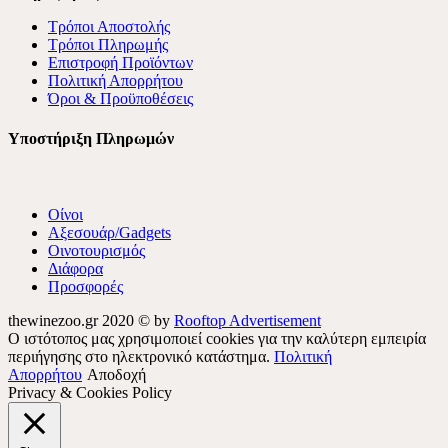
Τρόποι Αποστολής
Τρόποι Πληρωμής
Επιστροφή Προϊόντων
Πολιτική Απορρήτου
Όροι & Προϋποθέσεις
Υποστήριξη Πληρωμών
Οίνοι
Αξεσουάρ/Gadgets
Οινοτουρισμός
Διάφορα
Προσφορές
thewinezoo.gr 2020 © by
Rooftop Advertisement
Ο ιστότοπος μας χρησιμοποιεί cookies για την καλύτερη εμπειρία
περιήγησης στο ηλεκτρονικό κατάστημα.
Πολιτική
Απορρήτου
Αποδοχή
Privacy & Cookies Policy