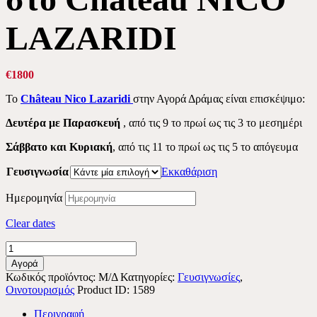
LAZARIDI
€
18
00
Το
Ch
â
teau
Nico
Lazaridi
στην Αγορά Δράμας είναι επισκέψιμο:
Δευτέρα με Παρασκευή
, από τις 9 το πρωί ως τις 3 το μεσημέρι
Σάββατο
και Κυριακή
, από τις 11 το πρωί ως τις 5 το απόγευμα
Γευσιγνωσία
Εκκαθάριση
Ημερομηνία
Clear dates
"ΑΣΗΜΕΝΙΟ
ΠΑΚΕΤΟ
Αγορά
ΓΕΥΣΙΓΝΩΣΙΑΣ"
Κωδικός προϊόντος:
Μ/Δ
Κατηγορίες:
Γευσιγνωσίες
,
στο
Οινοτουρισμός
Product ID:
1589
Château
NICO
Περιγραφή