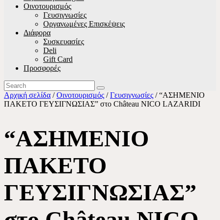
Οινοτουρισμός
Γευσιγνωσίες
Οργανωμένες Επισκέψεις
Διάφορα
Συσκευασίες
Deli
Gift Card
Προσφορές
Αρχική σελίδα
/
Οινοτουρισμός
/
Γευσιγνωσίες
/ “ΑΣΗΜΕΝΙΟ
ΠΑΚΕΤΟ ΓΕΥΣΙΓΝΩΣΙΑΣ” στο Château NICO LAZARIDI
“ΑΣΗΜΕΝΙΟ
ΠΑΚΕΤΟ
ΓΕΥΣΙΓΝΩΣΙΑΣ”
στο Château NICO