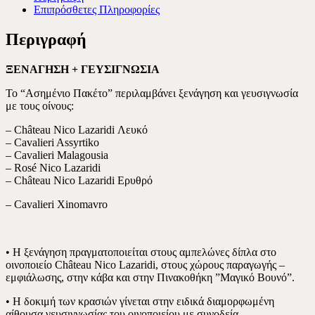
LAZARIDI
Επιπρόσθετες Πληροφορίες
ποσότητα
Περιγραφή
ΞΕΝΑΓΗΣΗ + ΓΕΥΣΙΓΝΩΣΙΑ
To “Ασημένιο Πακέτο” περιλαμβάνει ξενάγηση και γευσιγνωσία
με τους οίνους:
– Château Nico Lazaridi Λευκό
– Cavalieri Assyrtiko
– Cavalieri Malagousia
– Rosé Nico Lazaridi
– Château Nico Lazaridi Ερυθρό
– Cavalieri Xinomavro
• Η ξενάγηση πραγματοποιείται στους αμπελώνες δίπλα στο
οινοποιείο Château Nico Lazaridi, στους χώρους παραγωγής –
εμφιάλωσης, στην κάβα και στην Πινακοθήκη ”Μαγικό Βουνό”.
• Η δοκιμή των κρασιών γίνεται στην ειδικά διαμορφωμένη
αίθουσα γευσιγνωσίας του οινοποιείου με συνοδεία