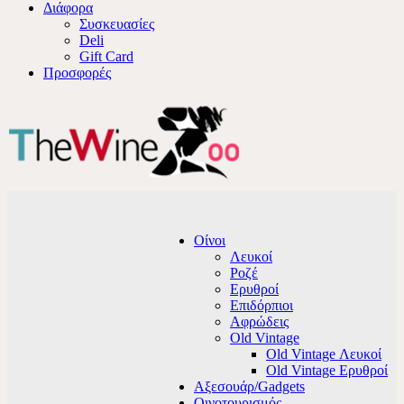
Διάφορα
Συσκευασίες
Deli
Gift Card
Προσφορές
Οίνοι
Λευκοί
Ροζέ
Ερυθροί
Επιδόρπιοι
Αφρώδεις
Old Vintage
Old Vintage Λευκοί
Old Vintage Ερυθροί
Αξεσουάρ/Gadgets
Οινοτουρισμός