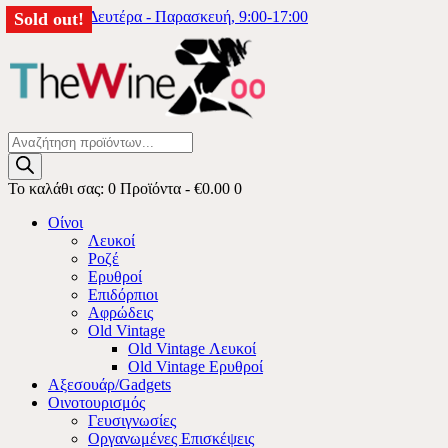
6976333740
Δευτέρα - Παρασκευή, 9:00-17:00
Sold out!
Sold out!
Products
search
Το καλάθι σας:
0 Προϊόντα
-
€0.00
0
Οίνοι
Λευκοί
Ροζέ
Ερυθροί
Επιδόρπιοι
Αφρώδεις
Old Vintage
Old Vintage Λευκοί
Old Vintage Ερυθροί
Αξεσουάρ/Gadgets
Οινοτουρισμός
Γευσιγνωσίες
Οργανωμένες Επισκέψεις