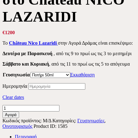
LAZARIDI
€
12
00
Το
Ch
â
teau
Nico
Lazaridi
στην Αγορά Δράμας είναι επισκέψιμο:
Δευτέρα με Παρασκευή
, από τις 9 το πρωί ως τις 3 το μεσημέρι
Σάββατο
και Κυριακή
, από τις 11 το πρωί ως τις 5 το απόγευμα
Γευσιγνωσία
Εκκαθάριση
Ημερομηνία
Clear dates
"ΒΑΣΙΚΟ
ΠΑΚΕΤΟ
Αγορά
ΓΕΥΣΙΓΝΩΣΙΑΣ"
Κωδικός προϊόντος:
Μ/Δ
Κατηγορίες:
Γευσιγνωσίες
,
στο
Οινοτουρισμός
Product ID:
1585
Château
NICO
Περιγραφή