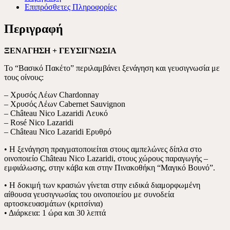
LAZARIDI
Επιπρόσθετες Πληροφορίες
ποσότητα
Περιγραφή
ΞΕΝΑΓΗΣΗ + ΓΕΥΣΙΓΝΩΣΙΑ
To “Βασικό Πακέτο” περιλαμβάνει ξενάγηση και γευσιγνωσία με
τους οίνους:
– Χρυσός Λέων Chardonnay
– Χρυσός Λέων Cabernet Sauvignon
– Château Nico Lazaridi Λευκό
– Rosé Nico Lazaridi
– Château Nico Lazaridi Ερυθρό
• Η ξενάγηση πραγματοποιείται στους αμπελώνες δίπλα στο
οινοποιείο Château Nico Lazaridi, στους χώρους παραγωγής –
εμφιάλωσης, στην κάβα και στην Πινακοθήκη “Μαγικό Βουνό”.
• Η δοκιμή των κρασιών γίνεται στην ειδικά διαμορφωμένη
αίθουσα γευσιγνωσίας του οινοποιείου με συνοδεία
αρτοσκευασμάτων (κριτσίνια)
• Διάρκεια: 1 ώρα και 30 λεπτά