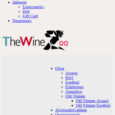
Διάφορα
Συσκευασίες
Deli
Gift Card
Προσφορές
Οίνοι
Λευκοί
Ροζέ
Ερυθροί
Επιδόρπιοι
Αφρώδεις
Old Vintage
Old Vintage Λευκοί
Old Vintage Ερυθροί
Αξεσουάρ/Gadgets
Οινοτουρισμός