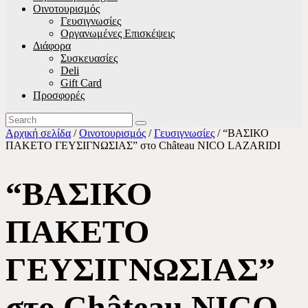
Οινοτουρισμός
Γευσιγνωσίες
Οργανωμένες Επισκέψεις
Διάφορα
Συσκευασίες
Deli
Gift Card
Προσφορές
Αρχική σελίδα
/
Οινοτουρισμός
/
Γευσιγνωσίες
/ “ΒΑΣΙΚΟ
ΠΑΚΕΤΟ ΓΕΥΣΙΓΝΩΣΙΑΣ” στο Château NICO LAZARIDI
“ΒΑΣΙΚΟ
ΠΑΚΕΤΟ
ΓΕΥΣΙΓΝΩΣΙΑΣ”
στο Château NICO