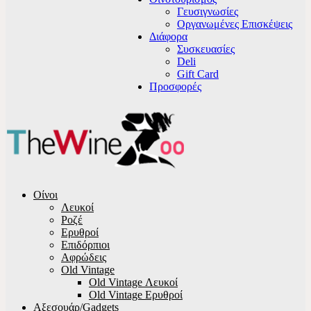
Γευσιγνωσίες
Οργανωμένες Επισκέψεις
Διάφορα
Συσκευασίες
Deli
Gift Card
Προσφορές
Οίνοι
Λευκοί
Ροζέ
Ερυθροί
Επιδόρπιοι
Αφρώδεις
Old Vintage
Old Vintage Λευκοί
Old Vintage Ερυθροί
Αξεσουάρ/Gadgets