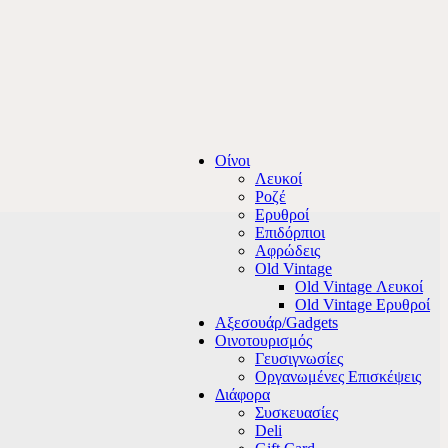
Οίνοι
Λευκοί
Ροζέ
Ερυθροί
Επιδόρπιοι
Αφρώδεις
Old Vintage
Old Vintage Λευκοί
Old Vintage Ερυθροί
Αξεσουάρ/Gadgets
Οινοτουρισμός
Γευσιγνωσίες
Οργανωμένες Επισκέψεις
Διάφορα
Συσκευασίες
Deli