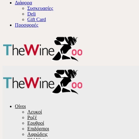
Διάφορα
Συσκευασίες
Deli
Gift Card
Προσφορές
Οίνοι
Λευκοί
Ροζέ
Ερυθροί
Επιδόρπιοι
Αφρώδεις