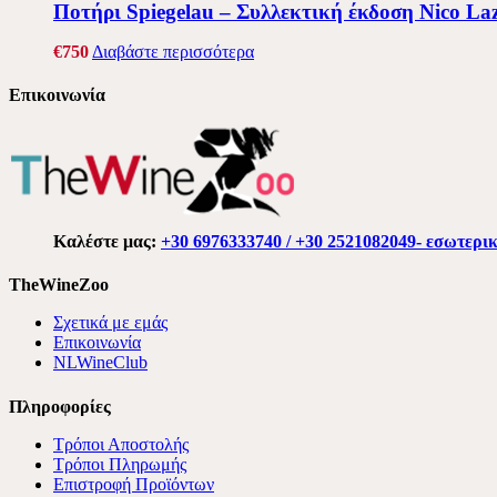
Ποτήρι Spiegelau – Συλλεκτική έκδοση Nico Laz
€
7
50
Διαβάστε περισσότερα
Επικοινωνία
Καλέστε μας:
+30 6976333740 / +30 2521082049- εσωτερι
TheWineZoo
Σχετικά με εμάς
Επικοινωνία
NLWineClub
Πληροφορίες
Τρόποι Αποστολής
Τρόποι Πληρωμής
Επιστροφή Προϊόντων