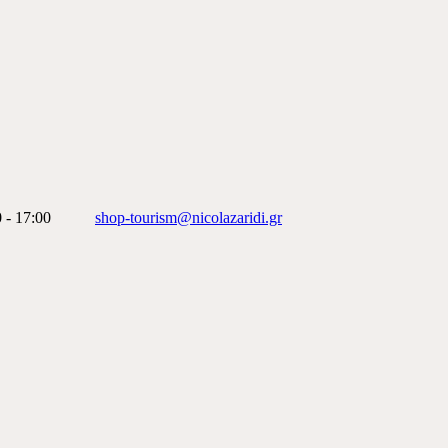
 - 17:00
shop-tourism@nicolazaridi.gr