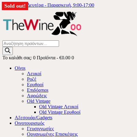
6976333740
Δευτέρα - Παρασκευή, 9:00-17:00
Sold out!
Products
search
Το καλάθι σας:
0 Προϊόντα
-
€0.00
0
Οίνοι
Λευκοί
Ροζέ
Ερυθροί
Επιδόρπιοι
Αφρώδεις
Old Vintage
Old Vintage Λευκοί
Old Vintage Ερυθροί
Αξεσουάρ/Gadgets
Οινοτουρισμός
Γευσιγνωσίες
Οργανωμένες Επισκέψεις