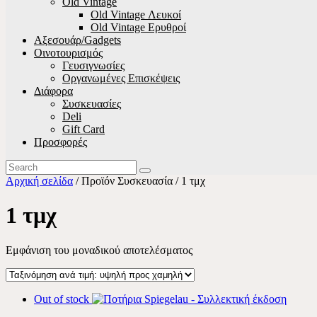
Old Vintage
Old Vintage Λευκοί
Old Vintage Ερυθροί
Αξεσουάρ/Gadgets
Οινοτουρισμός
Γευσιγνωσίες
Οργανωμένες Επισκέψεις
Διάφορα
Συσκευασίες
Deli
Gift Card
Προσφορές
Αρχική σελίδα
/ Προϊόν Συσκευασία / 1 τμχ
1 τμχ
Εμφάνιση του μοναδικού αποτελέσματος
Out of stock