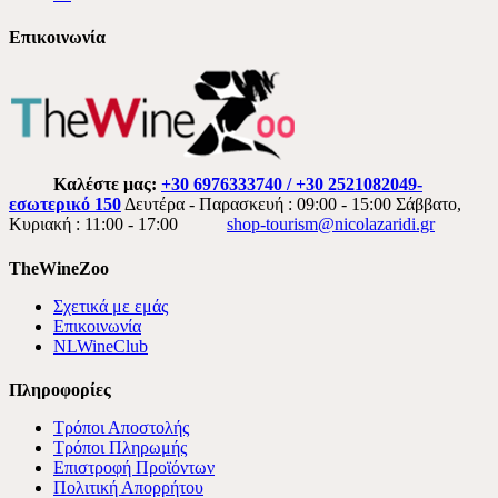
Επικοινωνία
Καλέστε μας:
+30 6976333740 / +30 2521082049-
εσωτερικό 150
Δευτέρα - Παρασκευή : 09:00 - 15:00 Σάββατο,
Κυριακή : 11:00 - 17:00
shop-tourism@nicolazaridi.gr
TheWineZoo
Σχετικά με εμάς
Επικοινωνία
NLWineClub
Πληροφορίες
Τρόποι Αποστολής
Τρόποι Πληρωμής
Επιστροφή Προϊόντων
Πολιτική Απορρήτου