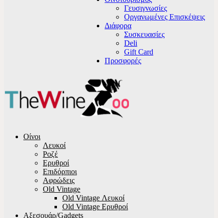
Γευσιγνωσίες
Οργανωμένες Επισκέψεις
Διάφορα
Συσκευασίες
Deli
Gift Card
Προσφορές
Οίνοι
Λευκοί
Ροζέ
Ερυθροί
Επιδόρπιοι
Αφρώδεις
Old Vintage
Old Vintage Λευκοί
Old Vintage Ερυθροί
Αξεσουάρ/Gadgets