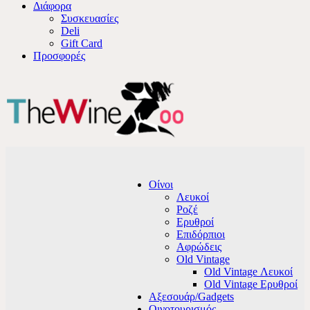
Διάφορα
Συσκευασίες
Deli
Gift Card
Προσφορές
Οίνοι
Λευκοί
Ροζέ
Ερυθροί
Επιδόρπιοι
Αφρώδεις
Old Vintage
Old Vintage Λευκοί
Old Vintage Ερυθροί
Αξεσουάρ/Gadgets
Οινοτουρισμός