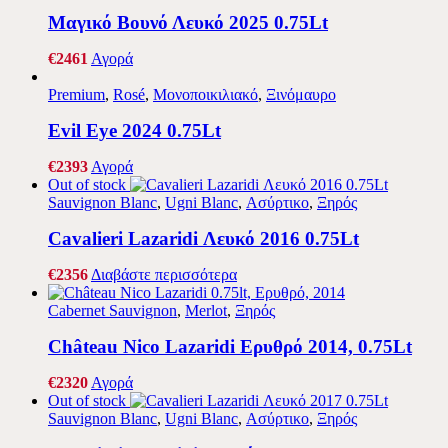
Μαγικό Βουνό Λευκό 2025 0.75Lt
€
24
61
Αγορά
Premium
,
Rosé
,
Μονοποικιλιακό
,
Ξινόμαυρο
Evil Eye 2024 0.75Lt
€
23
93
Αγορά
Out of stock
Sauvignon Blanc
,
Ugni Blanc
,
Ασύρτικο
,
Ξηρός
Cavalieri Lazaridi Λευκό 2016 0.75Lt
€
23
56
Διαβάστε περισσότερα
Cabernet Sauvignon
,
Merlot
,
Ξηρός
Château Nico Lazaridi Ερυθρό 2014, 0.75Lt
€
23
20
Αγορά
Out of stock
Sauvignon Blanc
,
Ugni Blanc
,
Ασύρτικο
,
Ξηρός