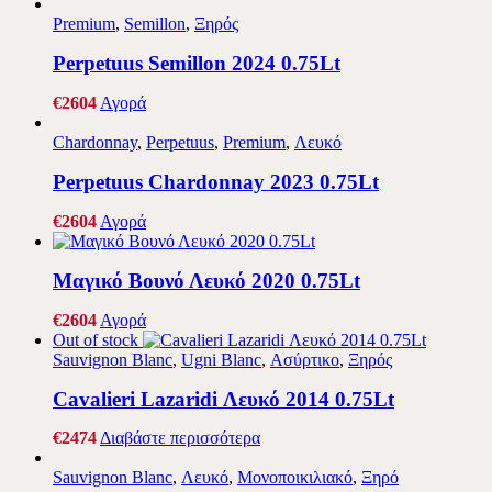
Premium
,
Semillon
,
Ξηρός
Perpetuus Semillon 2024 0.75Lt
€
26
04
Αγορά
Chardonnay
,
Perpetuus
,
Premium
,
Λευκό
Perpetuus Chardonnay 2023 0.75Lt
€
26
04
Αγορά
Μαγικό Βουνό Λευκό 2020 0.75Lt
€
26
04
Αγορά
Out of stock
Sauvignon Blanc
,
Ugni Blanc
,
Ασύρτικο
,
Ξηρός
Cavalieri Lazaridi Λευκό 2014 0.75Lt
€
24
74
Διαβάστε περισσότερα
Sauvignon Blanc
,
Λευκό
,
Μονοποικιλιακό
,
Ξηρό