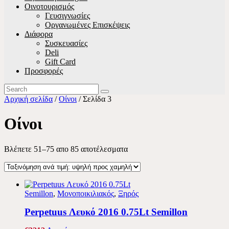
Οινοτουρισμός
Γευσιγνωσίες
Οργανωμένες Επισκέψεις
Διάφορα
Συσκευασίες
Deli
Gift Card
Προσφορές
Αρχική σελίδα
/
Οίνοι
/ Σελίδα 3
Οίνοι
Βλέπετε 51–75 απο 85 αποτέλεσματα
Semillon
,
Μονοποικιλιακός
,
Ξηρός
Perpetuus Λευκό 2016 0.75Lt Semillon