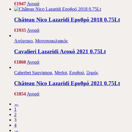
€
19
47
Αγορά
Château Nico Lazaridi Ερυθρό 2018 0.75Lt
€
19
35
Αγορά
Ασύρτικο
,
Μονοποικιλιακός
Cavalieri Lazaridi Λευκό 2021 0.75Lt
€
18
60
Αγορά
Caberbet Sauvignon
,
Merlot
,
Ερυθρό
,
Ξηρός
Château Nico Lazaridi Ερυθρό 2021 0.75Lt
€
18
54
Αγορά
←
1
2
3
4
→