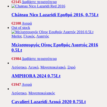
€
21
45
Διαβάστε περισσότερα
Château Nico Lazaridi Ερυθρό 2016, 0.75Lt
€
21
08
Αγορά
Out of stock
Merlot
,
Γλυκός
,
Λιαστός
Μελισσουργός Οίνος Ερυθρός Λιαστός 2016
0.5Lt
€
19
84
Διαβάστε περισσότερα
Ασύρτικο
,
Λευκό
,
Μονοποικιλιακό
,
Ξηρό
AMPHORA 2024 0.75Lt
€
19
47
Αγορά
Ασύρτικο
,
Μονοποικιλιακός
Cavalieri Lazaridi Λευκό 2020 0.75Lt