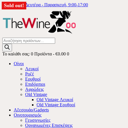
6976333740
Δευτέρα - Παρασκευή, 9:00-17:00
Sold out!
Sold out!
Sold out!
Sold out!
Sold out!
Products
search
Το καλάθι σας:
0 Προϊόντα
-
€0.00
0
Οίνοι
Λευκοί
Ροζέ
Ερυθροί
Επιδόρπιοι
Αφρώδεις
Old Vintage
Old Vintage Λευκοί
Old Vintage Ερυθροί
Αξεσουάρ/Gadgets
Οινοτουρισμός
Γευσιγνωσίες
Οργανωμένες Επισκέψεις