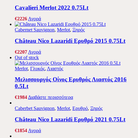
Cavalieri Merlot 2022 0.75Lt
€
22
26
Αγορά
Cabernet Sauvignon
,
Merlot
,
Ξηρός
Château Nico Lazaridi Ερυθρό 2015 0.75Lt
€
22
07
Αγορά
Out of stock
Merlot
,
Γλυκός
,
Λιαστός
Μελισσουργός Οίνος Ερυθρός Λιαστός 2016
0.5Lt
€
19
84
Διαβάστε περισσότερα
Caberbet Sauvignon
,
Merlot
,
Ερυθρό
,
Ξηρός
Château Nico Lazaridi Ερυθρό 2021 0.75Lt
€
18
54
Αγορά