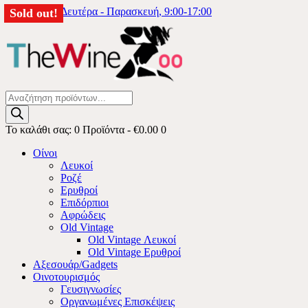
6976333740
Δευτέρα - Παρασκευή, 9:00-17:00
Sold out!
Sold out!
Sold out!
Sold out!
Products
search
Το καλάθι σας:
0 Προϊόντα
-
€0.00
0
Οίνοι
Λευκοί
Ροζέ
Ερυθροί
Επιδόρπιοι
Αφρώδεις
Old Vintage
Old Vintage Λευκοί
Old Vintage Ερυθροί
Αξεσουάρ/Gadgets
Οινοτουρισμός
Γευσιγνωσίες
Οργανωμένες Επισκέψεις