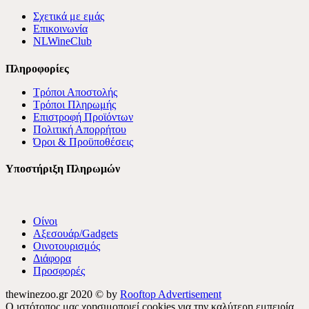
Σχετικά με εμάς
Επικοινωνία
NLWineClub
Πληροφορίες
Τρόποι Αποστολής
Τρόποι Πληρωμής
Επιστροφή Προϊόντων
Πολιτική Απορρήτου
Όροι & Προϋποθέσεις
Υποστήριξη Πληρωμών
Οίνοι
Αξεσουάρ/Gadgets
Οινοτουρισμός
Διάφορα
Προσφορές
thewinezoo.gr 2020 © by
Rooftop Advertisement
Ο ιστότοπος μας χρησιμοποιεί cookies για την καλύτερη εμπειρία