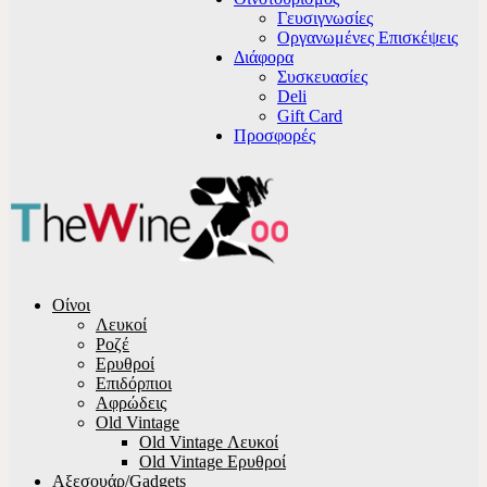
Γευσιγνωσίες
Οργανωμένες Επισκέψεις
Διάφορα
Συσκευασίες
Deli
Gift Card
Προσφορές
Οίνοι
Λευκοί
Ροζέ
Ερυθροί
Επιδόρπιοι
Αφρώδεις
Old Vintage
Old Vintage Λευκοί
Old Vintage Ερυθροί
Αξεσουάρ/Gadgets