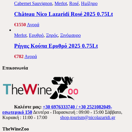
Cabernet Sauvignon
,
Merlot
,
Rosé
,
Ημίξηρο
Château Nico Lazaridi Rosé 2025 0.75Lt
€
15
50
Αγορά
Merlot
,
Ερυθρό
,
Ξηρός
,
Ξινόμαυρο
Ρήγας Κούπα Ερυθρό 2025 0.75Lt
€
7
82
Αγορά
Επικοινωνία
Καλέστε μας:
+30 6976333740 / +30 2521082049-
εσωτερικό 150
Δευτέρα - Παρασκευή : 09:00 - 15:00 Σάββατο,
Κυριακή : 11:00 - 17:00
shop-tourism@nicolazaridi.gr
TheWineZoo