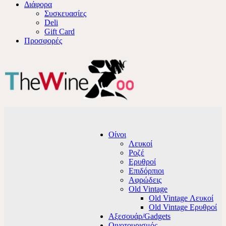
Διάφορα
Συσκευασίες
Deli
Gift Card
Προσφορές
Οίνοι
Λευκοί
Ροζέ
Ερυθροί
Επιδόρπιοι
Αφρώδεις
Old Vintage
Old Vintage Λευκοί
Old Vintage Ερυθροί
Αξεσουάρ/Gadgets
Οινοτουρισμός