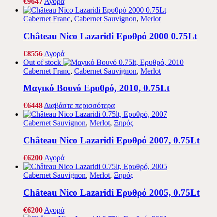
€
96
47
Αγορά
Cabernet Franc
,
Cabernet Sauvignon
,
Merlot
Château Nico Lazaridi Ερυθρό 2000 0.75Lt
€
85
56
Αγορά
Out of stock
Cabernet Franc
,
Cabernet Sauvignon
,
Merlot
Μαγικό Βουνό Ερυθρό, 2010, 0.75Lt
€
64
48
Διαβάστε περισσότερα
Cabernet Sauvignon
,
Merlot
,
Ξηρός
Château Nico Lazaridi Ερυθρό 2007, 0.75Lt
€
62
00
Αγορά
Cabernet Sauvignon
,
Merlot
,
Ξηρός
Château Nico Lazaridi Ερυθρό 2005, 0.75Lt
€
62
00
Αγορά