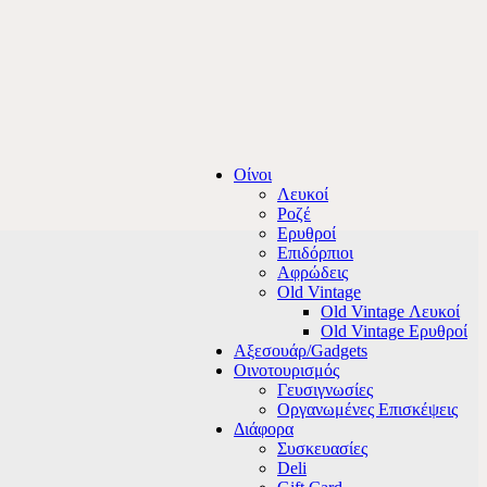
Οίνοι
Λευκοί
Ροζέ
Ερυθροί
Επιδόρπιοι
Αφρώδεις
Old Vintage
Old Vintage Λευκοί
Old Vintage Ερυθροί
Αξεσουάρ/Gadgets
Οινοτουρισμός
Γευσιγνωσίες
Οργανωμένες Επισκέψεις
Διάφορα
Συσκευασίες
Deli