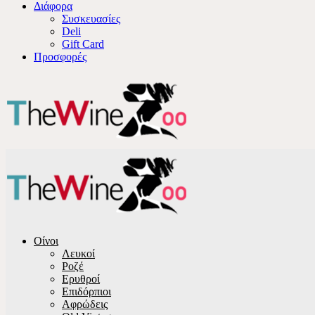
Διάφορα
Συσκευασίες
Deli
Gift Card
Προσφορές
Οίνοι
Λευκοί
Ροζέ
Ερυθροί
Επιδόρπιοι
Αφρώδεις