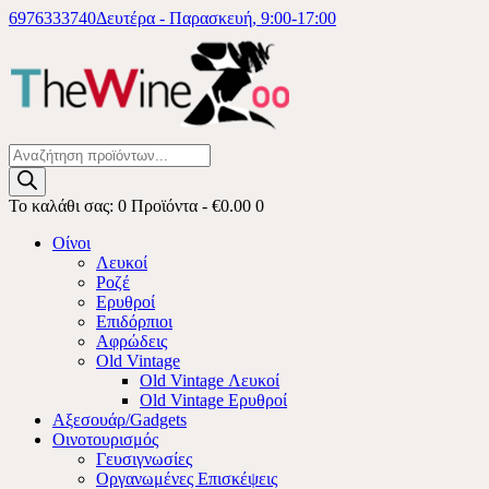
6976333740
Δευτέρα - Παρασκευή, 9:00-17:00
Products
search
Το καλάθι σας:
0 Προϊόντα
-
€0.00
0
Οίνοι
Λευκοί
Ροζέ
Ερυθροί
Επιδόρπιοι
Αφρώδεις
Old Vintage
Old Vintage Λευκοί
Old Vintage Ερυθροί
Αξεσουάρ/Gadgets
Οινοτουρισμός
Γευσιγνωσίες
Οργανωμένες Επισκέψεις