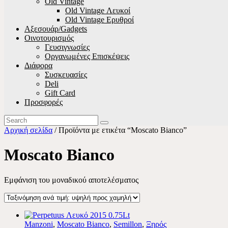
Old Vintage
Old Vintage Λευκοί
Old Vintage Ερυθροί
Αξεσουάρ/Gadgets
Οινοτουρισμός
Γευσιγνωσίες
Οργανωμένες Επισκέψεις
Διάφορα
Συσκευασίες
Deli
Gift Card
Προσφορές
Αρχική σελίδα
/ Προϊόντα με ετικέτα “Moscato Bianco”
Moscato Bianco
Εμφάνιση του μοναδικού αποτελέσματος
Manzoni
,
Moscato Bianco
,
Semillon
,
Ξηρός