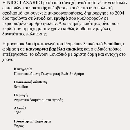
Η NICO LAZARIDI μέσα από συνεχή αναζήτηση νέων γευστικών
εμπειριών και ποιοτικής υπέρβασης και έπειτα από πολυετή
σχεδιασμό και συνεχείς μικροοινοποιήσεις, δημιούργησε το 2004
δύο προϊόντα σε
λευκό
και
ερυθρό
που κυκλοφορούν σε
περιορισμένο αριθμό φιαλών. Δύο υψηλής ποιότητας οίνοι που
κερδίζουν τη μάχη με τον χρόνο καθώς διαθέτουν μεγάλες
δυνατότητες παλαίωσης.
Η μονοποικιλιακή καταγωγή του Perpetuus λευκό από
Semillon
, η
ωρίμαση σε
καινούργια βαρέλια ακακίας
και ο ειδικός τρόπος
επεξεργασίας, το κάνουν μοναδικό με άριστη δομή και αντοχή στο
χρόνο.
Κατηγορία
Προστατευόμενη Γεωγραφική Ένδειξη Δράμα
Ποικιλιακή σύνθεση
Semillon
Περιοχή
Δημοτικό Διαμέρισματα Αγοράς
Αλκοόλ
13%
Γλυκύτητα / Ξηρότητα
Ξηρός