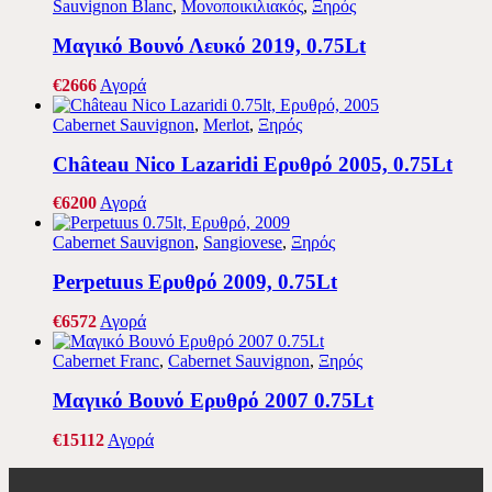
Sauvignon Blanc
,
Μονοποικιλιακός
,
Ξηρός
Μαγικό Βουνό Λευκό 2019, 0.75Lt
€
26
66
Αγορά
Cabernet Sauvignon
,
Merlot
,
Ξηρός
Château Nico Lazaridi Ερυθρό 2005, 0.75Lt
€
62
00
Αγορά
Cabernet Sauvignon
,
Sangiovese
,
Ξηρός
Perpetuus Ερυθρό 2009, 0.75Lt
€
65
72
Αγορά
Cabernet Franc
,
Cabernet Sauvignon
,
Ξηρός
Μαγικό Βουνό Ερυθρό 2007 0.75Lt
€
151
12
Αγορά