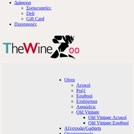
Διάφορα
Συσκευασίες
Deli
Gift Card
Προσφορές
Οίνοι
Λευκοί
Ροζέ
Ερυθροί
Επιδόρπιοι
Αφρώδεις
Old Vintage
Old Vintage Λευκοί
Old Vintage Ερυθροί
Αξεσουάρ/Gadgets
Οινοτουρισμός