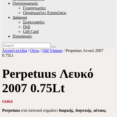
Οινοτουρισμός
Γευσιγνωσίες
Οργανωμένες Επισκέψεις
Διάφορα
Συσκευασίες
Deli
Gift Card
Προσφορές
Αρχική σελίδα
/
Οίνοι
/
Old Vintage
/ Perpetuus Λευκό 2007
0.75Lt
Perpetuus Λευκό
2007 0.75Lt
€
44
64
Perpetuus
στα λατινικά σημαίνει
διαρκής
,
διηνεκής
,
αέναος
.