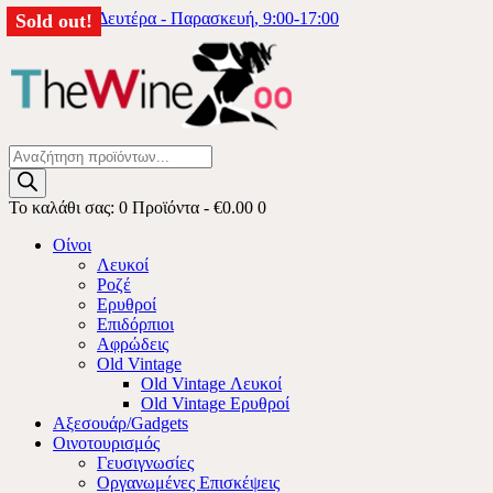
6976333740
Δευτέρα - Παρασκευή, 9:00-17:00
Sold out!
Products
search
Το καλάθι σας:
0 Προϊόντα
-
€0.00
0
Οίνοι
Λευκοί
Ροζέ
Ερυθροί
Επιδόρπιοι
Αφρώδεις
Old Vintage
Old Vintage Λευκοί
Old Vintage Ερυθροί
Αξεσουάρ/Gadgets
Οινοτουρισμός
Γευσιγνωσίες
Οργανωμένες Επισκέψεις