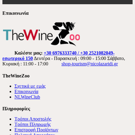
Επικοινωνία
Καλέστε μας:
+30 6976333740 / +30 2521082049-
εσωτερικό 150
Δευτέρα - Παρασκευή : 09:00 - 15:00 Σάββατο,
Κυριακή : 11:00 - 17:00
shop-tourism@nicolazaridi.gr
TheWineZoo
Σχετικά με εμάς
Επικοινωνία
NLWineClub
Πληροφορίες
Τρόποι Αποστολής
Τρόποι Πληρωμής
Επιστροφή Προϊόντων