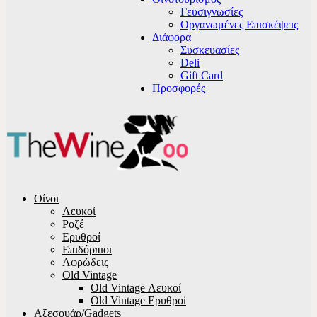
Γευσιγνωσίες
Οργανωμένες Επισκέψεις
Διάφορα
Συσκευασίες
Deli
Gift Card
Προσφορές
Οίνοι
Λευκοί
Ροζέ
Ερυθροί
Επιδόρπιοι
Αφρώδεις
Old Vintage
Old Vintage Λευκοί
Old Vintage Ερυθροί
Αξεσουάρ/Gadgets