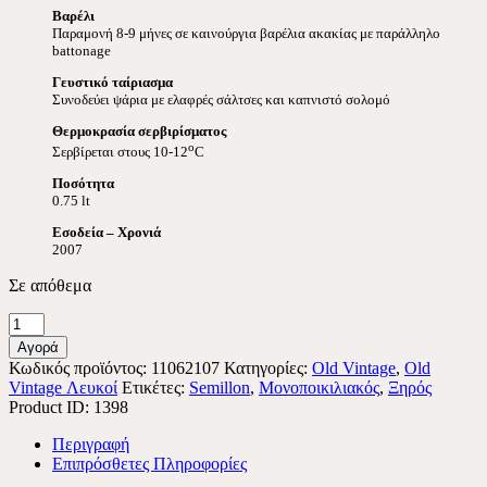
Βαρέλι
Παραμονή 8-9 μήνες σε καινούργια βαρέλια ακακίας με παράλληλο
battonage
Γευστικό ταίριασμα
Συνοδεύει ψάρια με ελαφρές σάλτσες και καπνιστό σολομό
Θερμοκρασία σερβιρίσματος
o
Σερβίρεται στους 10-12
C
Ποσότητα
0.75 lt
Εσοδεία – Χρονιά
2007
Σε απόθεμα
Perpetuus
Λευκό
Αγορά
2007
Κωδικός προϊόντος:
11062107
Κατηγορίες:
Old Vintage
,
Old
0.75Lt
Vintage Λευκοί
Ετικέτες:
Semillon
,
Μονοποικιλιακός
,
Ξηρός
ποσότητα
Product ID:
1398
Περιγραφή
Επιπρόσθετες Πληροφορίες