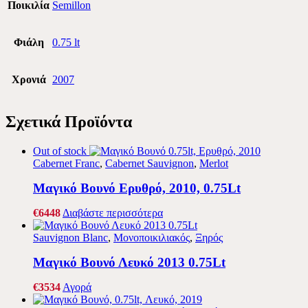
Ποικιλία
Semillon
Φιάλη
0.75 lt
Χρονιά
2007
Σχετικά Προϊόντα
Out of stock
Cabernet Franc
,
Cabernet Sauvignon
,
Merlot
Μαγικό Βουνό Ερυθρό, 2010, 0.75Lt
€
64
48
Διαβάστε περισσότερα
Sauvignon Blanc
,
Μονοποικιλιακός
,
Ξηρός
Μαγικό Βουνό Λευκό 2013 0.75Lt
€
35
34
Αγορά