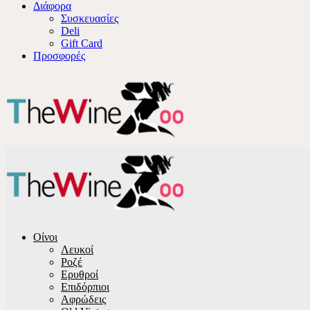
Διάφορα
Συσκευασίες
Deli
Gift Card
Προσφορές
Οίνοι
Λευκοί
Ροζέ
Ερυθροί
Επιδόρπιοι
Αφρώδεις