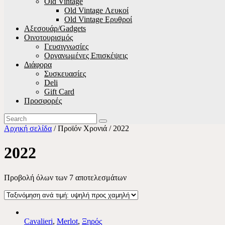
Old Vintage
Old Vintage Λευκοί
Old Vintage Ερυθροί
Αξεσουάρ/Gadgets
Οινοτουρισμός
Γευσιγνωσίες
Οργανωμένες Επισκέψεις
Διάφορα
Συσκευασίες
Deli
Gift Card
Προσφορές
Αρχική σελίδα
/ Προϊόν Χρονιά / 2022
2022
Προβολή όλων των 7 αποτελεσμάτων
Cavalieri
,
Merlot
,
Ξηρός