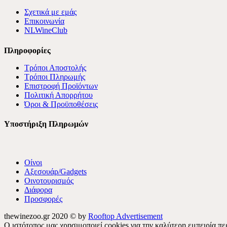
Σχετικά με εμάς
Επικοινωνία
NLWineClub
Πληροφορίες
Τρόποι Αποστολής
Τρόποι Πληρωμής
Επιστροφή Προϊόντων
Πολιτική Απορρήτου
Όροι & Προϋποθέσεις
Υποστήριξη Πληρωμών
Οίνοι
Αξεσουάρ/Gadgets
Οινοτουρισμός
Διάφορα
Προσφορές
thewinezoo.gr 2020 © by
Rooftop Advertisement
Ο ιστότοπος μας χρησιμοποιεί cookies για την καλύτερη εμπειρία 