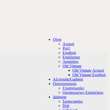
Οίνοι
Λευκοί
Ροζέ
Ερυθροί
Επιδόρπιοι
Αφρώδεις
Old Vintage
Old Vintage Λευκοί
Old Vintage Ερυθροί
Αξεσουάρ/Gadgets
Οινοτουρισμός
Γευσιγνωσίες
Οργανωμένες Επισκέψεις
Διάφορα
Συσκευασίες
Deli