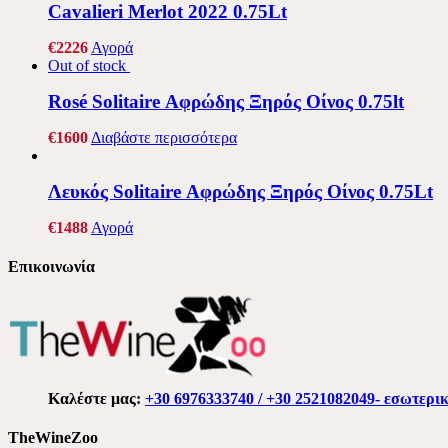
Cavalieri Merlot 2022 0.75Lt
€
22
26
Αγορά
Out of stock
Rosé Solitaire Αφρώδης Ξηρός Οίνος 0.75lt
€
16
00
Διαβάστε περισσότερα
Λευκός Solitaire Αφρώδης Ξηρός Οίνος 0.75Lt
€
14
88
Αγορά
Επικοινωνία
Καλέστε μας:
+30 6976333740 / +30 2521082049- εσωτερι
TheWineZoo