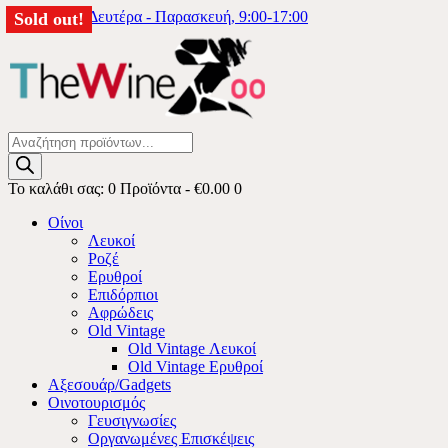
6976333740
Δευτέρα - Παρασκευή, 9:00-17:00
Sold out!
Products
search
Το καλάθι σας:
0 Προϊόντα
-
€0.00
0
Οίνοι
Λευκοί
Ροζέ
Ερυθροί
Επιδόρπιοι
Αφρώδεις
Old Vintage
Old Vintage Λευκοί
Old Vintage Ερυθροί
Αξεσουάρ/Gadgets
Οινοτουρισμός
Γευσιγνωσίες
Οργανωμένες Επισκέψεις