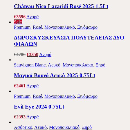
Château Nico Lazaridi Rosé 2025 1.5Lt
€
35
96
Αγορά
Sale
Premium
,
Rosé
,
Μονοποικιλιακό
,
Ξινόμαυρο
ΔΩΡΟΣΚΥΣΚΕΥΑΣΙΑ ΠΟΛΥΤΕΛΕΙΑΣ ΔΥΟ
ΦΙΑΛΩΝ
€
47
86
€
33
50
Αγορά
Sauvignon Blanc
,
Λευκό
,
Μονοποικιλιακό
,
Ξηρό
Μαγικό Βουνό Λευκό 2025 0.75Lt
€
24
61
Αγορά
Premium
,
Rosé
,
Μονοποικιλιακό
,
Ξινόμαυρο
Evil Eye 2024 0.75Lt
€
23
93
Αγορά
Ασύρτικο
,
Λευκό
,
Μονοποικιλιακό
,
Ξηρό