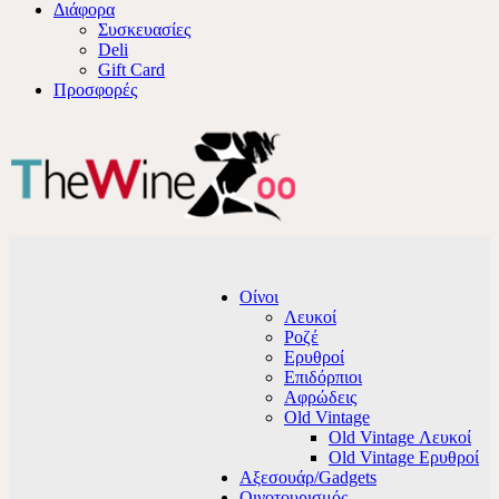
Διάφορα
Συσκευασίες
Deli
Gift Card
Προσφορές
Οίνοι
Λευκοί
Ροζέ
Ερυθροί
Επιδόρπιοι
Αφρώδεις
Old Vintage
Old Vintage Λευκοί
Old Vintage Ερυθροί
Αξεσουάρ/Gadgets
Οινοτουρισμός