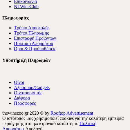
Επικοινωνία
NLWineClub
Πληροφορίες
Τρόποι Αποστολής
Τρόποι Πληρωμής
Επιστροφή Προϊόντων
Πολιτική Απορρήτου
Όροι & Προϋποθέσεις
Υποστήριξη Πληρωμών
Οίνοι
Αξεσουάρ/Gadgets
Οινοτουρισμός
Διάφορα
Προσφορές
thewinezoo.gr 2020 © by
Rooftop Advertisement
Ο ιστότοπος μας χρησιμοποιεί cookies για την καλύτερη εμπειρία
περιήγησης στο ηλεκτρονικό κατάστημα.
Πολιτική
Απορρήτου
Αποδοχή