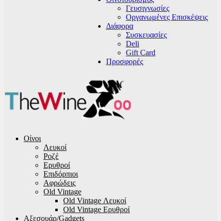
Γευσιγνωσίες
Οργανωμένες Επισκέψεις
Διάφορα
Συσκευασίες
Deli
Gift Card
Προσφορές
Οίνοι
Λευκοί
Ροζέ
Ερυθροί
Επιδόρπιοι
Αφρώδεις
Old Vintage
Old Vintage Λευκοί
Old Vintage Ερυθροί
Αξεσουάρ/Gadgets