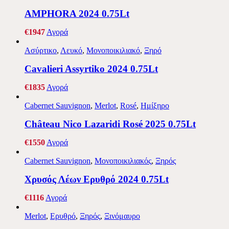
AMPHORA 2024 0.75Lt
€
19
47
Αγορά
Ασύρτικο
,
Λευκό
,
Μονοποικιλιακό
,
Ξηρό
Cavalieri Assyrtiko 2024 0.75Lt
€
18
35
Αγορά
Cabernet Sauvignon
,
Merlot
,
Rosé
,
Ημίξηρο
Château Nico Lazaridi Rosé 2025 0.75Lt
€
15
50
Αγορά
Cabernet Sauvignon
,
Μονοποικιλιακός
,
Ξηρός
Χρυσός Λέων Ερυθρό 2024 0.75Lt
€
11
16
Αγορά
Merlot
,
Ερυθρό
,
Ξηρός
,
Ξινόμαυρο