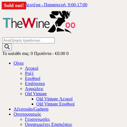
6976333740
Δευτέρα - Παρασκευή, 9:00-17:00
Sold out!
Products
search
Το καλάθι σας:
0 Προϊόντα
-
€0.00
0
Οίνοι
Λευκοί
Ροζέ
Ερυθροί
Επιδόρπιοι
Αφρώδεις
Old Vintage
Old Vintage Λευκοί
Old Vintage Ερυθροί
Αξεσουάρ/Gadgets
Οινοτουρισμός
Γευσιγνωσίες
Οργανωμένες Επισκέψεις