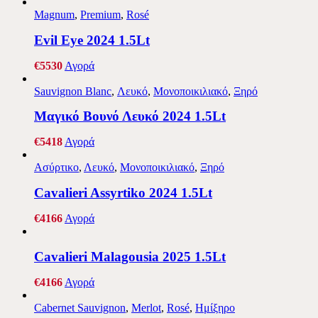
Magnum
,
Premium
,
Rosé
Evil Eye 2024 1.5Lt
€
55
30
Αγορά
Sauvignon Blanc
,
Λευκό
,
Μονοποικιλιακό
,
Ξηρό
Μαγικό Βουνό Λευκό 2024 1.5Lt
€
54
18
Αγορά
Ασύρτικο
,
Λευκό
,
Μονοποικιλιακό
,
Ξηρό
Cavalieri Assyrtiko 2024 1.5Lt
€
41
66
Αγορά
Cavalieri Malagousia 2025 1.5Lt
€
41
66
Αγορά
Cabernet Sauvignon
,
Merlot
,
Rosé
,
Ημίξηρο