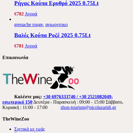
Ρήγας Κούπα Ερυθρό 2025 0.75Lt
€
7
82
Αγορά
grenache rouge
,
αγιωργιτικο
Βαλές Κούπα Ροζέ 2025 0.75Lt
€
7
81
Αγορά
Επικοινωνία
Καλέστε μας:
+30 6976333740 / +30 2521082049-
εσωτερικό 150
Δευτέρα - Παρασκευή : 09:00 - 15:00 Σάββατο,
Κυριακή : 11:00 - 17:00
shop-tourism@nicolazaridi.gr
TheWineZoo
Σχετικά με εμάς